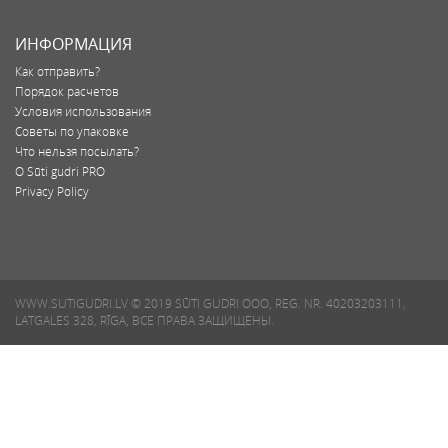
ИНФОРМАЦИЯ
Как отправить?
Порядок расчетов
Условия использования
Советы по упаковке
Что нельзя посылать?
O Sūti gudri PRO
Privacy Policy
WWW.SUTIGUDRI.LV © 2019 SŪTI GUDRI ООО, REG. NR. 40203203111,
LATGALES 328, RĪGA, ВСЕ ПРАВА ЗАЩИЩЕНЫ.