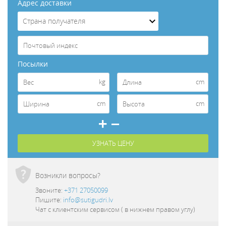
Aдрес доставки
Посылки
kg
cm
cm
cm
Возникли вопросы?
Звоните:
+371 27050099
Пишите:
info@sutigudri.lv
Чат с клиентским сервисом ( в нижнем правом углу)