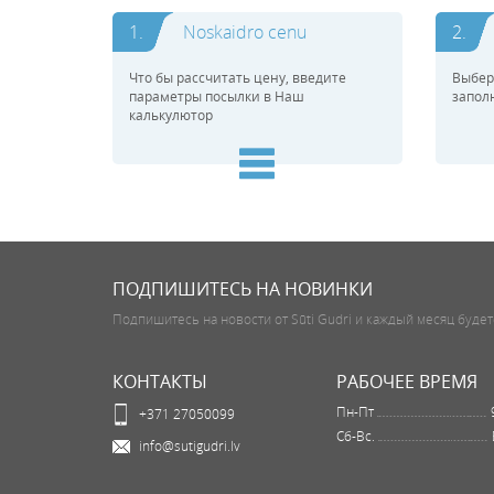
1.
Noskaidro cenu
2.
Что бы рассчитать цену, введите
Выбер
параметры посылки в Наш
запол
калькулютор
ПОДПИШИТЕСЬ НА НОВИНКИ
Подпишитесь на новости от Sūti Gudri и каждый месяц будет
КОНТАКТЫ
РАБОЧЕЕ ВРЕМЯ
Пн-Пт
+371 27050099
Сб-Вс.
info@sutigudri.lv