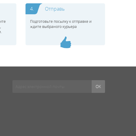
4.
Отправь
ите
Подготовьте посылку к отправке и
,
ждите выбраного курьера
.