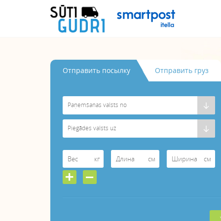
Oтправить посылку
Oтправить груз
Paņemšanas valsts no
Piegādes valsts uz
кг
см
см