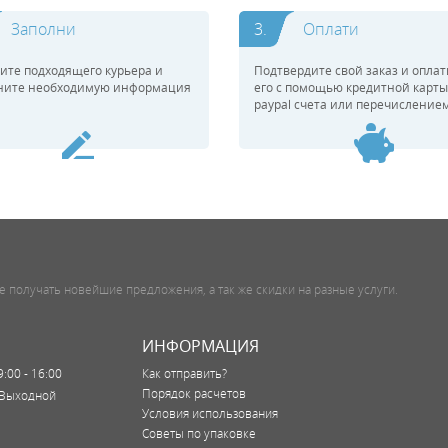
Заполни
3.
Оплати
ите подходящего курьера и
Подтвердите свой заказ и оплат
ните необходимую информация
его с помощью кредитной карты
paypal счета или перечислением
е получать новейшие предложения, а так же скидки на разные услуги.
ИНФОРМАЦИЯ
9:00 - 16:00
Как отправить?
Порядок расчетов
Выходной
Условия использования
Советы по упаковке